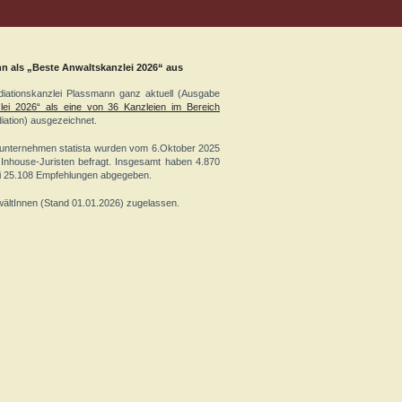
n als „Beste Anwaltskanzlei 2026“ aus
ationskanzlei Plassmann ganz aktuell (Ausgabe
lei 2026“ als eine von 36 Kanzleien im Bereich
ation) ausgezeichnet.
ikunternehmen statista wurden vom 6.Oktober 2025
nhouse-Juristen befragt. Insgesamt haben 4.870
i 25.108 Empfehlungen abgegeben.
ältInnen (Stand 01.01.2026) zugelassen.