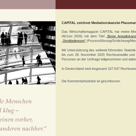
CAPITAL zeichnet Mediationskanzlei Plassman
Das Wirtschaftsmagazin CAPITAL hat meine Medi
06/Juni 2026) mit dem Titel
„Beste Anwaltskanz
„Streitbeilegung“
(Prozessführung/Schlichtung/Medi
Mit Unterstützung des weltweit führenden Statist
bis zum 28. November 2025 Rechtsanwälte und I
Personen an der Umfrage teilgenommen und dabe
In Deutschland sind insgesamt 167.547 Rechtsanw
Die Kommentarfunktion ist geschlossen.